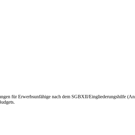
stungen für Erwerbsunfähige nach dem SGBXII/Eingliederungshilfe (A
Budgets.